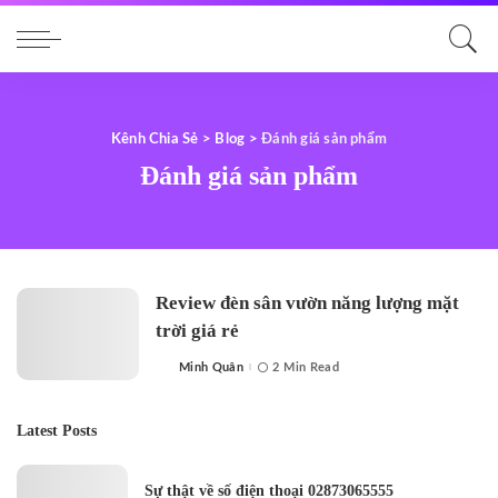
Kênh Chia Sẻ
>
Blog
>
Đánh giá sản phẩm
Đánh giá sản phẩm
Review đèn sân vườn năng lượng mặt
trời giá rẻ
Minh Quân
2 Min Read
Posted
by
Latest Posts
Sự thật về số điện thoại 02873065555