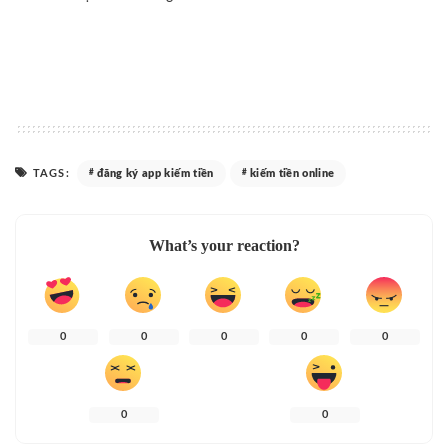
TAGS:
đăng ký app kiếm tiền
kiếm tiền online
What’s your reaction?
0
0
0
0
0
0
0