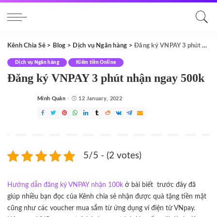
Kênh Chia Sẻ
>
Blog
>
Dịch vụ Ngân hàng
>
Đăng ký VNPAY 3 phút nhận ngay 500k
Dịch vụ Ngân hàng
Kiếm tiền Online
Đăng ký VNPAY 3 phút nhận ngay 500k
Minh Quân
12 January, 2022
Posted
by
5/5 - (2 votes)
Hướng dẫn đăng ký VNPAY nhận 100k
ở bài biết trước đây đã
giúp nhiều bạn đọc của Kênh chia sẻ nhận được quà tặng tiền mặt
cũng như các voucher mua sắm từ ứng dụng ví điện tử VNpay.