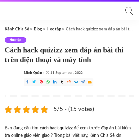
Kênh Chia Sẻ
>
Blog
>
Học tập
>
Cách hack quizizz xem đáp án bài thi trên điện thoại và máy tính
Học tập
Cách hack quizizz xem đáp án bài thi
trên điện thoại và máy tính
Minh Quân
11 September, 2022
Posted
by
5/5 - (15 votes)
Bạn đang cần tìm
cách hack quizizz
để xem trước
đáp án
bài kiểm
tra online giáo viên giao ? Trong bài viết này, Kênh Chia Sẻ xin