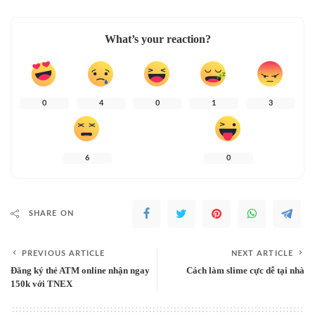
What’s your reaction?
0
4
0
1
3
6
0
SHARE ON
PREVIOUS ARTICLE
NEXT ARTICLE
Đăng ký thẻ ATM online nhận ngay
Cách làm slime cực dễ tại nhà
150k với TNEX