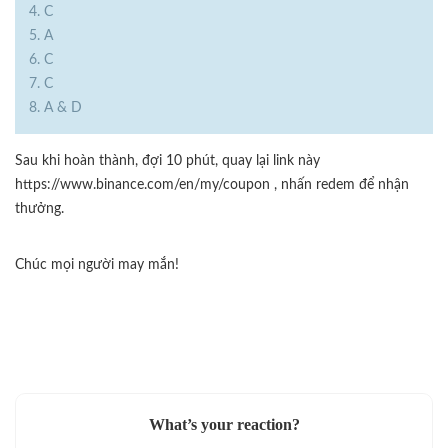
4. C
5. A
6. C
7. C
8. A & D
Sau khi hoàn thành, đợi 10 phút, quay lại link này
https://www.binance.com/en/my/coupon , nhấn redem để nhận
thưởng.
Chúc mọi người may mắn!
What’s your reaction?