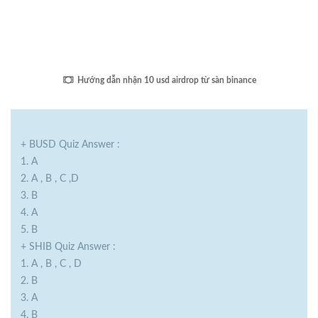
Hướng dẫn nhận 10 usd airdrop từ sàn binance
+ BUSD Quiz Answer :
1. A
2. A , B , C ,D
3. B
4. A
5. B
+ SHIB Quiz Answer :
1. A , B , C , D
2. B
3. A
4. B