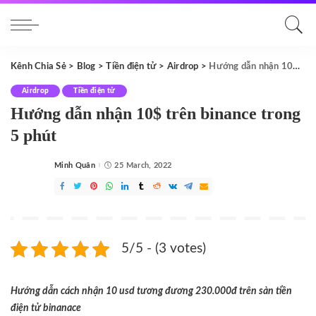
Kênh Chia Sẻ
>
Blog
>
Tiền điện tử
>
Airdrop
>
Hướng dẫn nhận 10$ trên binance trong 5 phút
Airdrop
Tiền điện tử
Hướng dẫn nhận 10$ trên binance trong
5 phút
Minh Quân
25 March, 2022
Posted
by
5/5 - (3 votes)
Hướng dẫn cách nhận 10 usd tương đương 230.000đ trên sàn tiền
điện tử binanace